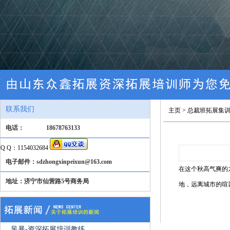
联系我们
主页
>
总裁班拓展集
电话：
18678763133
Q Q：1154032684
电子邮件：sdzhongxinpeixun@163.com
在这个秋高气爽的
地址：济宁市仙营路5号商务局
地，远离城市的喧
风暴-资深拓展培训教练