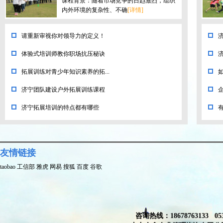
课程背景：随着市场竞争的日趋激烈，组织
内外环境的复杂性、不确
[详情]
请重新审视你对领导力的定义！
体验式培训师教你职场抗压秘诀
拓展训练对青少年知识素养的拓...
济宁团队建设户外拓展训练课程
济宁拓展培训的特点都有哪些
友情链接
taobao
工信部
雅虎
网易
搜狐
百度
谷歌
咨询热线：18678763133