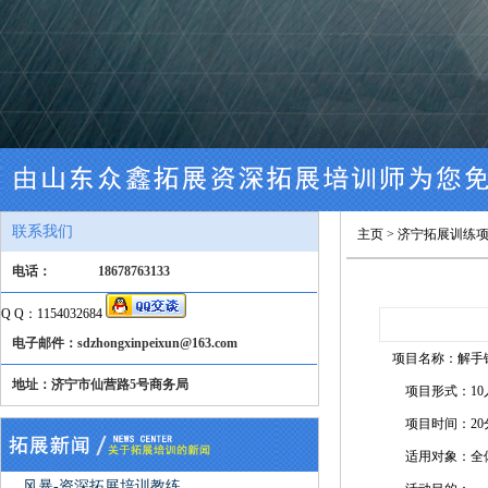
联系我们
主页
>
济宁拓展训练
电话：
18678763133
Q Q：1154032684
电子邮件：sdzhongxinpeixun@163.com
项目名称：解手
地址：济宁市仙营路5号商务局
项目形式：10
项目时间：20
适用对象：全
风暴-资深拓展培训教练